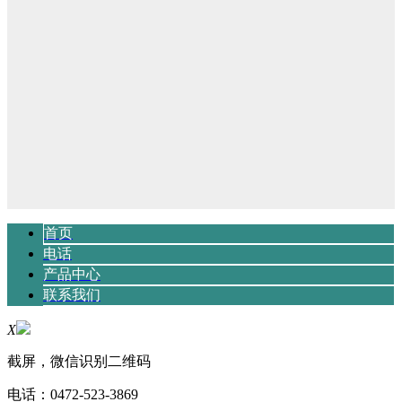
首页
电话
产品中心
联系我们
X
截屏，微信识别二维码
电话：
0472-523-3869