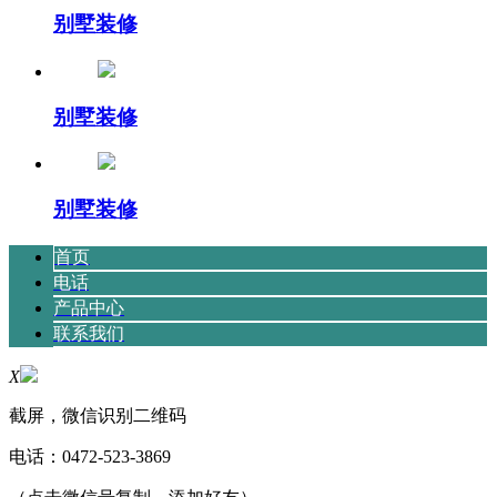
别墅装修
别墅装修
别墅装修
首页
电话
产品中心
联系我们
X
截屏，微信识别二维码
电话：
0472-523-3869